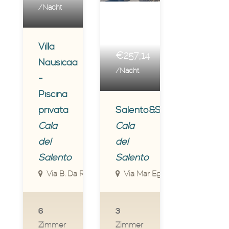
/Nacht
Villa
€257,14
Nausicaa
/Nacht
-
Piscina
privata
Salento&Style
Cala
Cala
del
del
Salento
Salento
Via B. Da Ravenna, 6/8, Il Poggio, Porto Cesareo Le, I
Via Mar Egeo, 33, Scala Di Furn
6
3
Zimmer
Zimmer