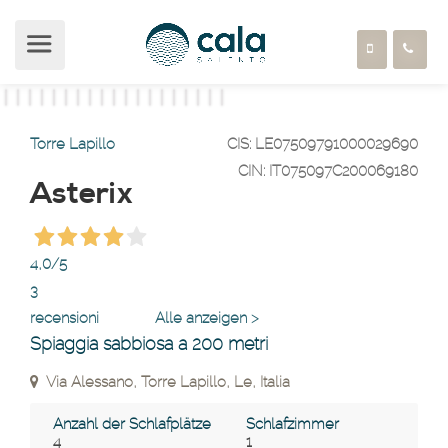
Torre Lapillo
CIS: LE07509791000029690
CIN: IT075097C200069180
Asterix
4,0
/5
3
recensioni
Alle anzeigen >
Spiaggia sabbiosa a 200 metri
Via Alessano, Torre Lapillo, Le, Italia
Anzahl der Schlafplätze
Schlafzimmer
4
1