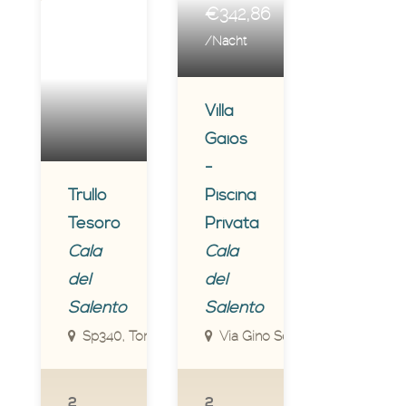
€342,86
/Nacht
Villa
Gaios
-
Trullo
Piscina
Tesoro
Privata
Cala
Cala
del
del
Salento
Salento
Sp340, Torre Lapillo, Le, Italia
Via Gino Severini, 8, Nardò, Le,
2
2