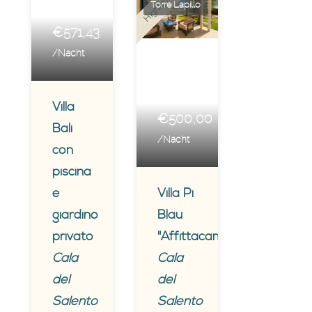
Highlights
Torre Lapillo
€571,43
/Nacht
Villa
€500,00
Bali
/Nacht
con
piscina
e
Villa Pi
giardino
Blau
privato
"Affittacamere"
Cala
Cala
del
del
Salento
Salento