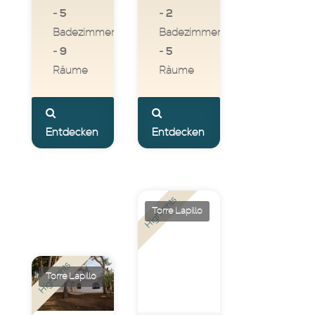
5
2
-
-
Badezimmer
Badezimmer
9
5
-
-
Räume
Räume
Entdecken
Entdecken
Highlights
Torre Lapillo
Highlights
Torre Lapillo