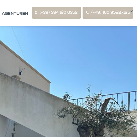
(+39) 334 180 6352
(+49) 160 95827125
AGENTUREN