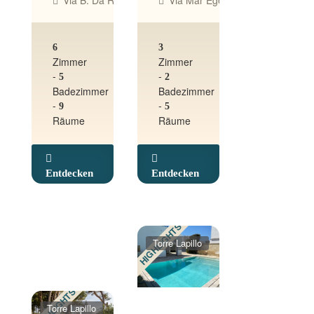
Via B. Da Ravenna, 6/8, Il Poggio, Porto Cesareo Le, Ital
Via Mar Egeo, 33, Scala Di Furno,
6
3
Zimmer
Zimmer
-
-
5
2
Badezimmer
Badezimmer
-
-
9
5
Räume
Räume
Entdecken
Entdecken
HIGHLIGHTS
Torre Lapillo
HIGHLIGHTS
Torre Lapillo