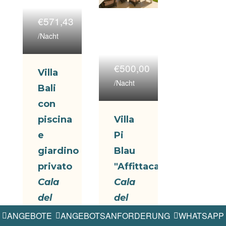
€571,43
/Nacht
€500,00
Villa
/Nacht
Bali
con
piscina
Villa
e
Pi
giardino
Blau
privato
"Affittacamere"
Cala
Cala
del
del
Salento
Salento
ANGEBOTE
ANGEBOTSANFORDERUNG
WHATSAPP