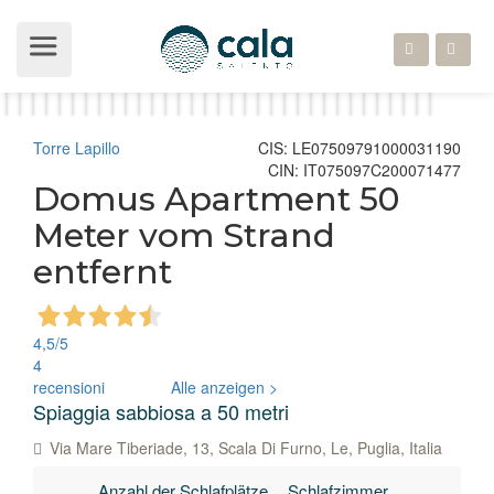
Torre Lapillo
CIS: LE07509791000031190
CIN: IT075097C200071477
Domus Apartment 50
Meter vom Strand
entfernt
4,5
/5
4
recensioni
Alle anzeigen >
Spiaggia sabbiosa a 50 metri
Via Mare Tiberiade, 13, Scala Di Furno, Le, Puglia, Italia
Anzahl der Schlafplätze
Schlafzimmer