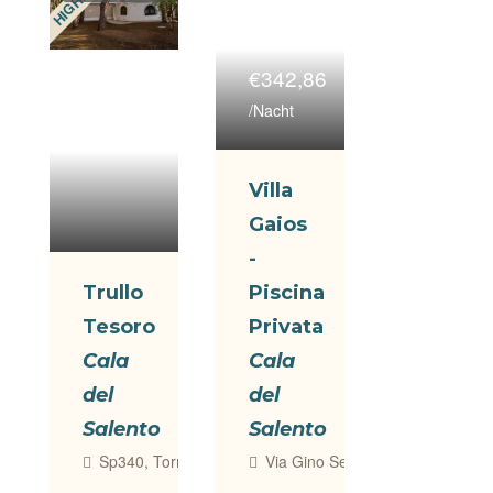
€342,86
/Nacht
Villa
Gaios
-
Trullo
Piscina
Tesoro
Privata
Cala
Cala
del
del
Salento
Salento
Sp340, Torre Lapillo, Le, Italia
Via Gino Severini, 8, Nardò, Le, I