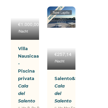
HIGHLIGHTS
Torre Lapillo
€1.000,00
/Nacht
Villa
€257,14
Nausicaa
/Nacht
-
Piscina
privata
Salento&Style
Cala
Cala
del
del
Salento
Salento