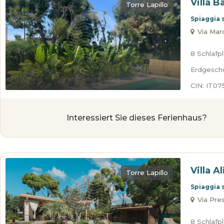
Villa B
Torre Lapillo
Spiaggia 
Via March
8 Schlafp
Erdgesch
CIN: IT0
Interessiert Sie dieses Ferienhaus?
Villa A
Torre Lapillo
Spiaggia 
Via Presi
8 Schlafp