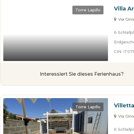
Villa A
Torre Lapillo
Via Gino 
6 Schlafp
Erdgesch
CIN: IT0
Interessiert Sie dieses Ferienhaus?
Villett
Torre Lapillo
Via Gino 
6 Schlafp