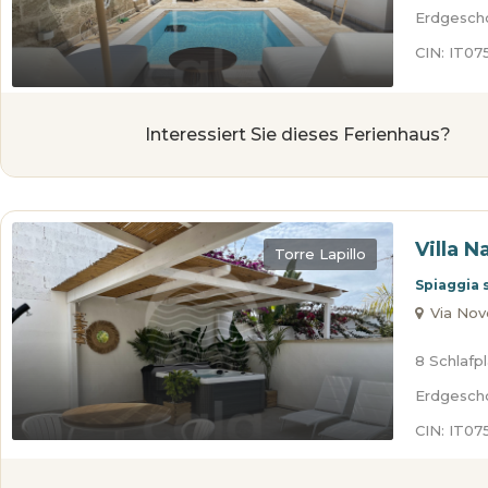
Erdgesch
CIN: IT0
Interessiert Sie dieses Ferienhaus?
Villa N
Torre Lapillo
Spiaggia 
Via Novol
8 Schlafp
Erdgesch
CIN: IT0