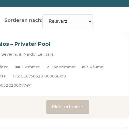
Sortieren nach:
aios – Privater Pool
Severini, 8, Nardò, Le, Italia
lätze
2 Zimmer
2 Badezimmer
3 Räume
oss
CIS: LE07505291000036109
75052C200077471
Mehr erfahren