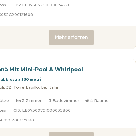
oss
CIS: LE07505291000074620
75052C200121608
Mehr erfahren
anà Mit Mini-Pool & Whirlpool
sabbiosa a 330 metri
i, 32, Torre Lapillo, Le, Italia
lätze
3 Zimmer
3 Badezimmer
4 Räume
oss
CIS: LE07509791000035866
75097C200077190