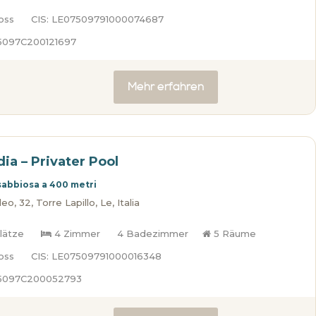
oss
CIS: LE07509791000074687
75097C200121697
Mehr erfahren
idia – Privater Pool
sabbiosa a 400 metri
o, 32, Torre Lapillo, Le, Italia
lätze
4 Zimmer
4 Badezimmer
5 Räume
oss
CIS: LE07509791000016348
75097C200052793