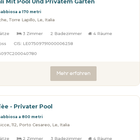
ali Mit Pool Und Privatem Garten
sabbiosa a 170 metri
e, Torre Lapillo, Le, Italia
lätze
3 Zimmer
2 Badezimmer
4 Räume
oss
CIS: LE07509791000006258
75097C200040780
Mehr erfahren
lièe - Privater Pool
sabbiosa a 800 metri
cce, 112, Porto Cesareo, Le, Italia
lätze
2 Zimmer
3 Badezimmer
4 Räume