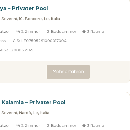
rya – Privater Pool
Severini, 10, Boncore, Le, Italia
lätze
2 Zimmer
2 Badezimmer
3 Räume
oss
CIS: LE07505291000017004
75052C200053545
Mehr erfahren
a Kalamia – Privater Pool
Severini, Nardò, Le, Italia
lätze
2 Zimmer
2 Badezimmer
3 Räume