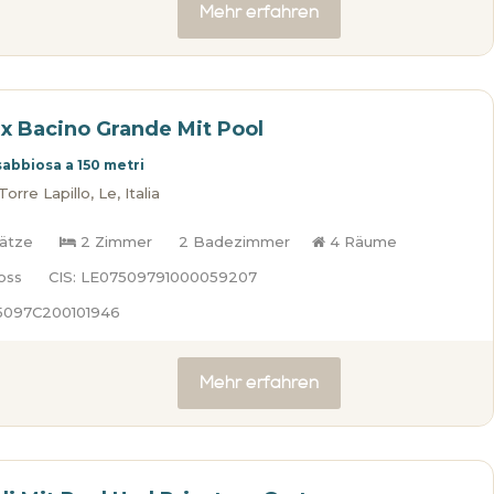
Mehr erfahren
ux Bacino Grande Mit Pool
sabbiosa a 150 metri
rre Lapillo, Le, Italia
lätze
2 Zimmer
2 Badezimmer
4 Räume
oss
CIS: LE07509791000059207
75097C200101946
Mehr erfahren