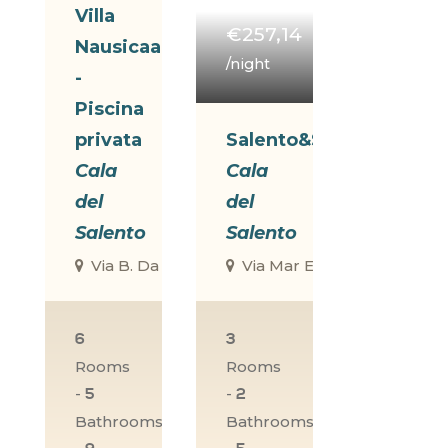
Villa
€257,14
Nausicaa
/night
-
Piscina
privata
Salento&Style
Cala
Cala
del
del
Salento
Salento
Via B. Da Ravenna, 6/8, Il Poggio, Porto Cesareo
Via Mar Egeo, 33, Scala Di F
6
3
Rooms
Rooms
-
-
5
2
Bathrooms
Bathrooms