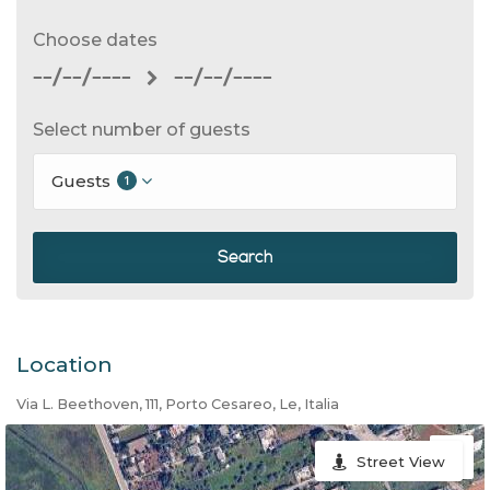
Choose dates
--/--/----
--/--/----
Select number of guests
Guests
1
Search
Location
Via L. Beethoven, 111, Porto Cesareo, Le, Italia
Street View