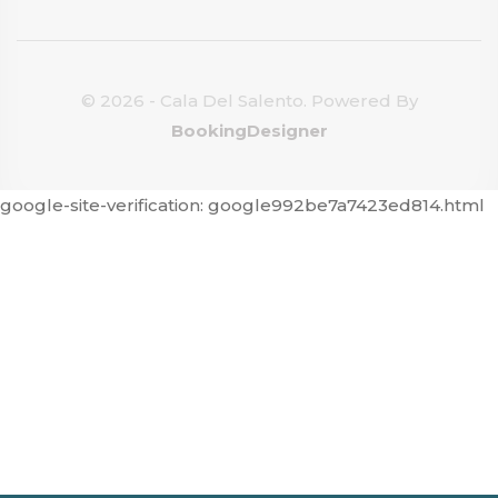
© 2026 - Cala Del Salento. Powered By
BookingDesigner
google-site-verification: google992be7a7423ed814.html