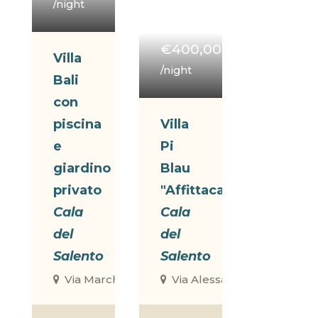
/night
€400,00
Villa
/night
Bali
con
piscina
Villa
e
Pi
giardino
Blau
privato
"Affittacamere"
Cala
Cala
del
del
Salento
Salento
Via Marche, Torre Lapillo, Le, Italia
Via Alessano & Sp340, Torre 