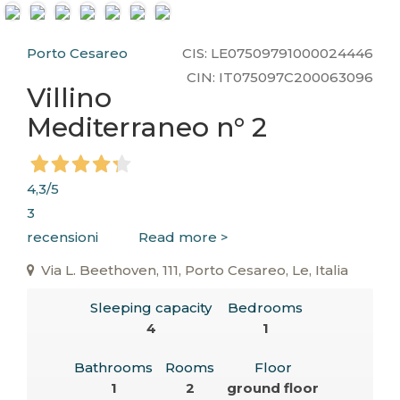
Porto Cesareo
CIS: LE07509791000024446
CIN: IT075097C200063096
Villino
Mediterraneo n° 2
4,3
/5
3
recensioni
Read more >
Via L. Beethoven, 111, Porto Cesareo, Le, Italia
Sleeping capacity
Bedrooms
4
1
Bathrooms
Rooms
Floor
1
2
ground floor