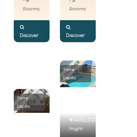
-
-
9
5
Rooms
Rooms
Discover
Discover
IN EVIDENCE
Torre
Lapillo
IN EVIDENCE
Torre
Lapillo
€400,00
/night