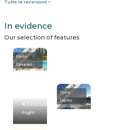
Tutte le recensioni >
In evidence
Our selection of features
IN EVIDENCE
Porto
Cesareo
IN EVIDENCE
Torre
Lapillo
€1.000,00
/night