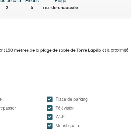
les de bain
Pièces
Étage
2
5
rez-de-chaussée
ent
et à proximité
150 mètres de la plage de sable de Torre Lapillo
e
Place de parking
 repasser
Télévision
Wi-Fi
Moustiquaire