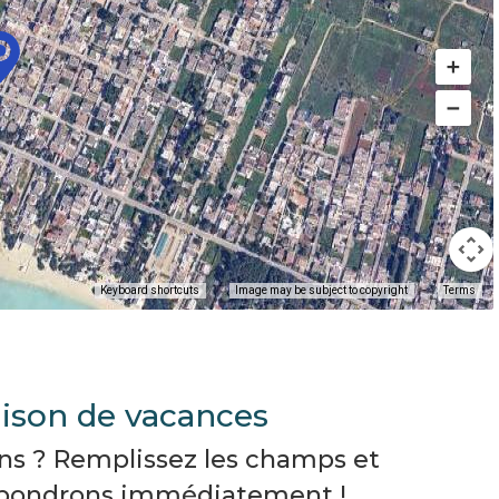
Keyboard shortcuts
Image may be subject to copyright
Terms
ison de vacances
ons ? Remplissez les champs et
épondrons immédiatement !