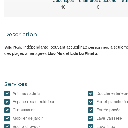
Couchages
chambres à coucher
Sal
10
3
Description
, indépendante, pouvant accueillir
, à seulem
Villa Nah
10 personnes
des plages aménagées
et
.
Lido Max
Lido La Pineta
Services
Animaux admis
Douche extérieur
Espace repas extérieur
Fer et planche à
Climatisation
Entrée privée
Mobilier de jardin
Lave-vaisselle
Sèche-cheveux
Lave-linge