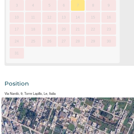
3
4
5
6
7
8
9
10
11
12
13
14
15
16
17
18
19
20
21
22
23
24
25
26
27
28
29
30
31
Position
Via Nardò, 9, Torre Lapillo, Le, Italia