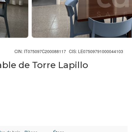
CIN: IT075097C200088117
CIS: LE07509791000044103
ble de Torre Lapillo