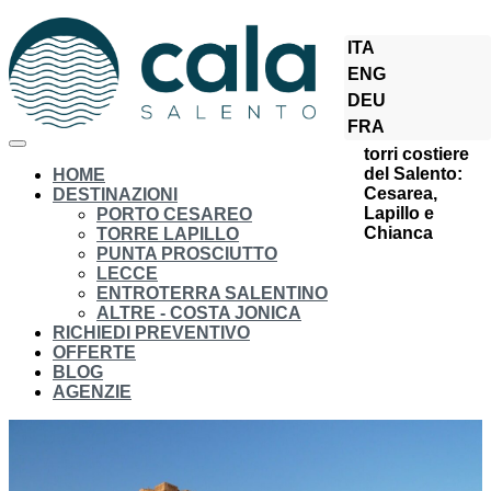
ITA
Cala Del
ENG
Salento
Blog
DEU
Porto
FRA
Cesareo e le
torri costiere
del Salento:
HOME
Cesarea,
DESTINAZIONI
Lapillo e
PORTO CESAREO
Chianca
TORRE LAPILLO
PUNTA PROSCIUTTO
LECCE
ENTROTERRA SALENTINO
ALTRE - COSTA JONICA
RICHIEDI PREVENTIVO
OFFERTE
BLOG
AGENZIE