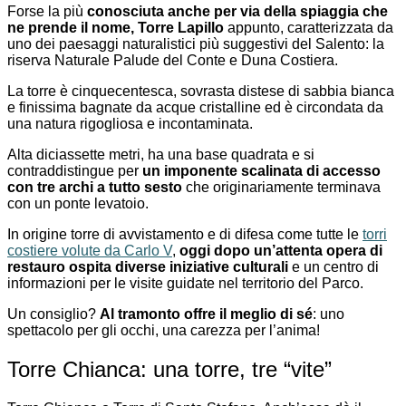
Forse la più
conosciuta anche per via della spiaggia che
ne prende il nome, Torre Lapillo
appunto, caratterizzata da
uno dei paesaggi naturalistici più suggestivi del Salento: la
riserva Naturale Palude del Conte e Duna Costiera.
La torre è cinquecentesca, sovrasta distese di sabbia bianca
e finissima bagnate da acque cristalline ed è circondata da
una natura rigogliosa e incontaminata.
Alta diciassette metri, ha una base quadrata e si
contraddistingue per
un imponente scalinata di accesso
con tre archi a tutto sesto
che originariamente terminava
con un ponte levatoio.
In origine torre di avvistamento e di difesa come tutte le
torri
costiere volute da Carlo V
,
oggi dopo un’attenta opera di
restauro ospita diverse iniziative culturali
e un centro di
informazioni per le visite guidate nel territorio del Parco.
Un consiglio?
Al tramonto offre il meglio di sé
: uno
spettacolo per gli occhi, una carezza per l’anima!
Torre Chianca: una torre, tre “vite”