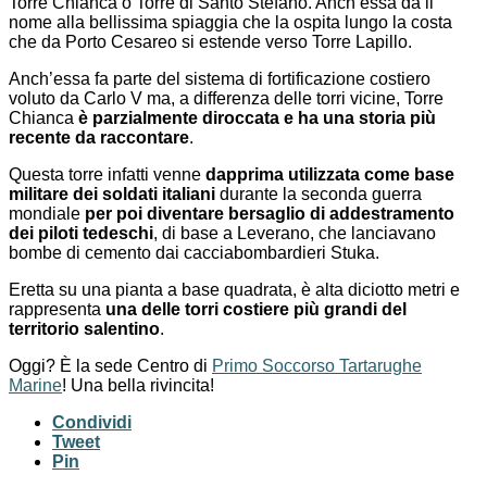
Torre Chianca o Torre di Santo Stefano. Anch’essa dà il
nome alla bellissima spiaggia che la ospita lungo la costa
che da Porto Cesareo si estende verso Torre Lapillo.
Anch’essa fa parte del sistema di fortificazione costiero
voluto da Carlo V ma, a differenza delle torri vicine, Torre
Chianca
è parzialmente diroccata e ha una storia più
recente da raccontare
.
Questa torre infatti venne
dapprima utilizzata come base
militare dei soldati italiani
durante la seconda guerra
mondiale
per poi diventare bersaglio di addestramento
dei piloti tedeschi
, di base a Leverano, che lanciavano
bombe di cemento dai cacciabombardieri Stuka.
Eretta su una pianta a base quadrata, è alta diciotto metri e
rappresenta
una delle torri costiere più grandi del
territorio salentino
.
Oggi? È la sede Centro di
Primo Soccorso Tartarughe
Marine
! Una bella rivincita!
Condividi
Tweet
Pin