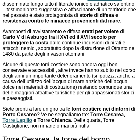
disseminate lungo tutto il litorale ionico e adriatico salentino
– testimonianza suggestiva e affascinante di un territorio che
nel passato è stato protagonista di
storie di difesa e
resistenza contro le minacce provenienti dal mare
.
Avamposti di avvistamento e difesa
eretti per volere di
Carlo V di Asburgo tra il XVI ed il XVII secolo per
proteggere la costa
dalle continue incursioni di pirati e
attacchi nemici, soprattutto dopo la distruzione di Otranto nel
1480 da parte degli invasori ottomani.
Alcune di queste torri costiere sono ancora oggi ben
conservate e accessibili, altre invece hanno subito nel corso
degli anni un importante deterioramento (si ipotizza anche a
causa dell’utilizzo dell’acqua di mare anziché dell’acqua
dolce nei materiali di costruzione) restando comunque una
delle maggiori attrattive turistiche per gli appassionati storici
e paesaggisti.
Siete pronti a fare un giro tra
le torri costiere nei dintorni di
Porto Cesareo
? Ve ne segnaliamo tre:
Torre Cesarea,
Torre Lapillo
e Torre Chianca
. Della quarta, Torre
Castiglione, non rimane ormai più nulla.
Torre Cesarea, la torre del borgo