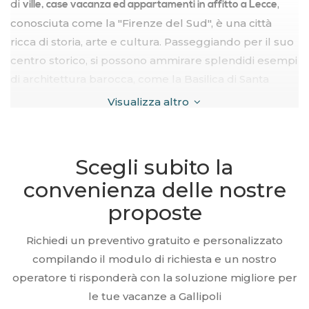
di
,
ville, case vacanza ed appartamenti in affitto a Lecce
conosciuta come la "Firenze del Sud", è una città
ricca di storia, arte e cultura. Passeggiando per il suo
centro storico, si possono ammirare splendidi esempi
di architettura barocca, come la Basilica di Santa
Croce, il Duomo e Piazza Sant'Oronzo. Lecce offre
Visualizza altro
anche una vivace vita notturna, con numerosi
ristoranti, bar e locali dove gustare la cucina
tradizionale salentina. Non perdere l'occasione di
Scegli subito la
visitare i laboratori di cartapesta, dove abili artigiani
convenienza delle nostre
creano opere d'arte uniche. Lecce è la destinazione
proposte
ideale per chi cerca una
vacanza all'insegna della cultura
.
e del relax
Richiedi un preventivo gratuito e personalizzato
compilando il modulo di richiesta e un nostro
Le nostre ville e case vacanza a Lecce sono
operatore ti risponderà con la soluzione migliore per
selezionate per garantire il
e la
massimo comfort
le tue vacanze a Gallipoli
dei nostri ospiti. Ogni villa è
massima soddisfazione