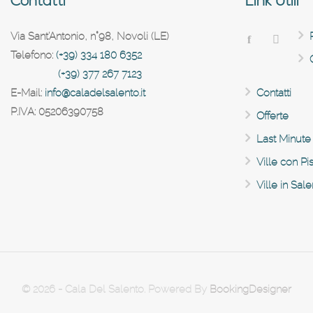
Contatti
Link Utili
Via Sant'Antonio, n°98, Novoli (LE)
Telefono:
(+39) 334 180 6352
(+39) 377 267 7123
E-Mail:
info@caladelsalento.it
Contatti
P.IVA:
05206390758
Offerte
Last Minute
Ville con Pi
Ville in Sal
© 2026 - Cala Del Salento. Powered By
BookingDesigner