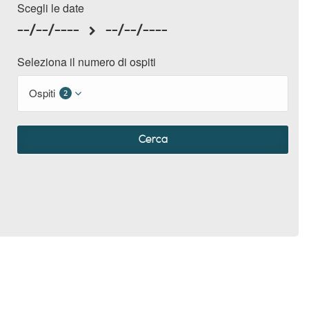
Scegli le date
--/--/----
--/--/----
Seleziona il numero di ospiti
Ospiti
2
Cerca