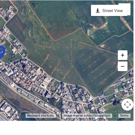
Street View
Keyboard shortcuts
Image may be subject to copyright
Terms