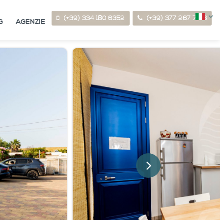
(+39) 334 180 6352
(+39) 377 267 7123
G
AGENZIE