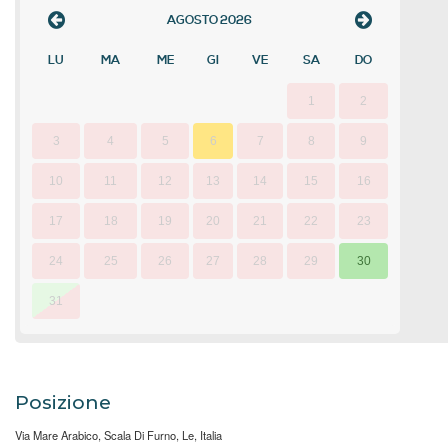
AGOSTO
2026
LU
MA
ME
GI
VE
SA
DO
1
2
3
4
5
6
7
8
9
10
11
12
13
14
15
16
17
18
19
20
21
22
23
24
25
26
27
28
29
30
31
Posizione
Via Mare Arabico, Scala Di Furno, Le, Italia