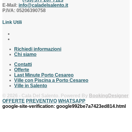
E-Mail:
info@caladelsalento.it
P.IVA:
05206390758
Link Utili
Richiedi informazioni
Chi siamo
Contatti
Offerte
Last Minute Porto Cesareo
Ville con Piscina a Porto Cesareo
Ville in Salento
© 2026 - Cala Del Salento. Powered By
BookingDesigner
OFFERTE
PREVENTIVO
WHATSAPP
google-site-verification: google992be7a7423ed814.html