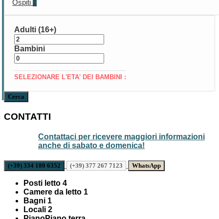
Ospiti
1
Adulti (16+)
Bambini
SELEZIONARE L'ETA' DEI BAMBINI :
Cerca
CONTATTI
Contattaci per ricevere maggiori informazioni
anche di sabato e domenica!
(+39) 334 180 6352
(+39) 377 267 7123
WhatsApp
Posti letto
4
Camere da letto
1
Bagni
1
Locali
2
Piano
Piano terra