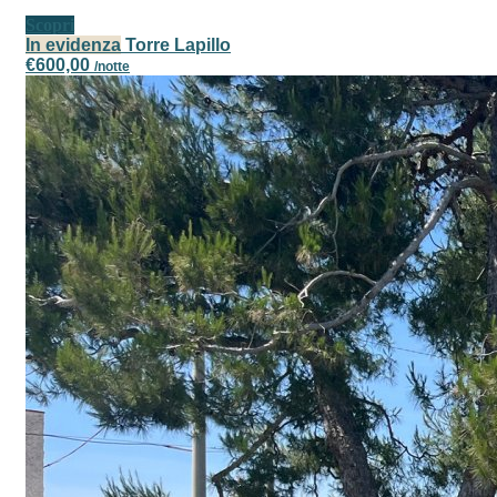
Scopri
In evidenza
Torre Lapillo
€600,00
/notte