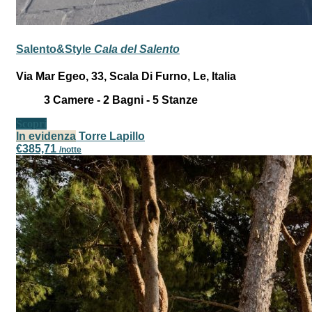
Salento&Style
Cala del Salento
Via Mar Egeo, 33, Scala Di Furno, Le, Italia
3
Camere -
2
Bagni -
5
Stanze
Scopri
In evidenza
Torre Lapillo
€385,71
/notte