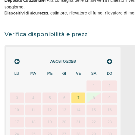
Deposito Cauzionale:
soggiorno.
estintore, rilevatore di fumo, rilevatore di m
Dispositivi di sicurezza:
Verifica disponibilità e prezzi
AGOSTO
2026
LU
MA
ME
GI
VE
SA
DO
1
2
3
4
5
6
7
8
9
10
11
12
13
14
15
16
17
18
19
20
21
22
23
24
25
26
27
28
29
30