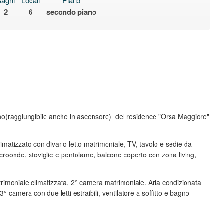
Bagni
Locali
Piano
2
6
secondo piano
o(raggiungibile anche in ascensore) del residence "Orsa Maggiore"
matizzato con divano letto matrimoniale, TV, tavolo e sedie da
microonde, stoviglie e pentolame, balcone coperto con zona living,
rimoniale climatizzata, 2° camera matrimoniale. Aria condizionata
° camera con due letti estraibili, ventilatore a soffitto e bagno