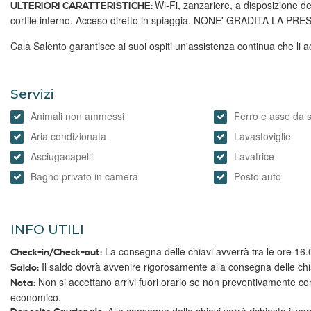
Wi-Fi, zanzariere, a disposizione de
ULTERIORI CARATTERISTICHE:
cortile interno. Acceso diretto in spiaggia. NONE' GRADITA LA PR
Cala Salento garantisce ai suoi ospiti un'assistenza continua che li 
Servizi
Animali non ammessi
Ferro e asse da s
Aria condizionata
Lavastoviglie
Asciugacapelli
Lavatrice
Bagno privato in camera
Posto auto
INFO UTILI
La consegna delle chiavi avverrà tra le ore 16.0
Check-in/Check-out:
Il saldo dovrà avvenire rigorosamente alla consegna delle chi
Saldo:
Non si accettano arrivi fuori orario se non preventivamente co
Nota:
economico.
Alla consegna delle chiavi verrà richiesto il ve