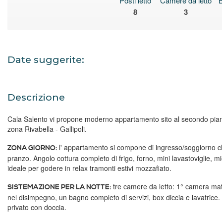
Posti letto
Camere da letto
8
3
Date suggerite:
Descrizione
Cala Salento vi propone moderno appartamento sito al secondo pian
zona Rivabella - Gallipoli.
l' appartamento si compone di ingresso/soggiorno cli
ZONA GIORNO:
pranzo. Angolo cottura completo di frigo, forno, mini lavastoviglie, 
ideale per godere in relax tramonti estivi mozzafiato.
tre camere da letto: 1° camera mat
SISTEMAZIONE PER LA NOTTE:
nel disimpegno, un bagno completo di servizi, box diccia e lavatrice. 3
privato con doccia.