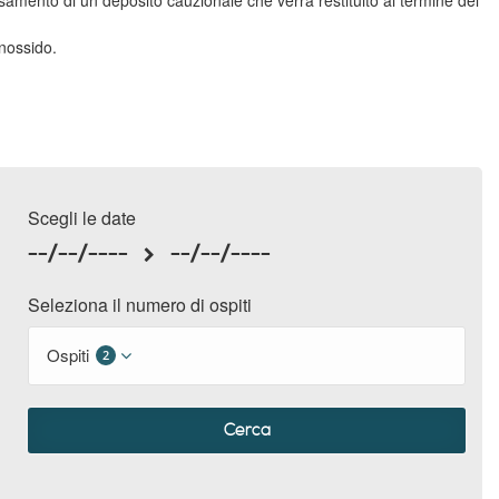
onossido.
Scegli le date
--/--/----
--/--/----
Seleziona il numero di ospiti
Ospiti
2
Cerca