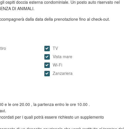
gli ospiti doccia esterna condominiale. Un posto auto riservato nel
ESENZA DI ANIMALI.
accompagnerà dalla data della prenotazione fino al check-out.
tiro
TV
Vista mare
Wi-Fi
Zanzariera
0 e le ore 20.00 , la partenza entro le ore 10.00 .
avi.
ncordati per i quali potrà essere richiesto un supplemento
rsamento di un deposito cauzionale che verrà restituito al termine del