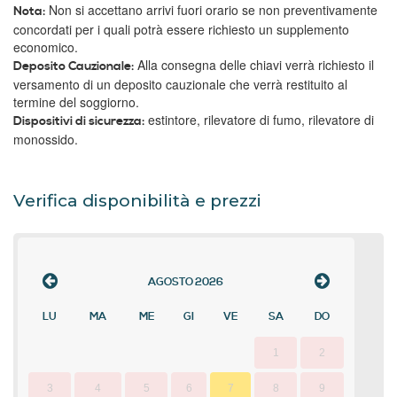
Non si accettano arrivi fuori orario se non preventivamente
Nota:
concordati per i quali potrà essere richiesto un supplemento
economico.
Alla consegna delle chiavi verrà richiesto il
Deposito Cauzionale:
versamento di un deposito cauzionale che verrà restituito al
termine del soggiorno.
estintore, rilevatore di fumo, rilevatore di
Dispositivi di sicurezza:
monossido.
Verifica disponibilità e prezzi
AGOSTO
2026
LU
MA
ME
GI
VE
SA
DO
1
2
3
4
5
6
7
8
9