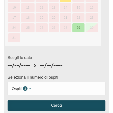
10
11
12
13
14
15
16
17
18
19
20
21
22
23
24
25
26
27
28
29
30
31
Scegli le date
--/--/----
--/--/----
Seleziona il numero di ospiti
Ospiti
2
Cerca