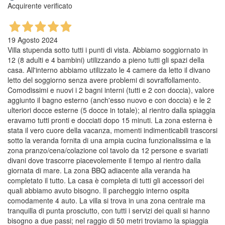
Acquirente verificato
19 Agosto 2024
Villa stupenda sotto tutti i punti di vista. Abbiamo soggiornato in
12 (8 adulti e 4 bambini) utilizzando a pieno tutti gli spazi della
casa. All'interno abbiamo utilizzato le 4 camere da letto il divano
letto del soggiorno senza avere problemi di sovraffollamento.
Comodissimi e nuovi i 2 bagni interni (tutti e 2 con doccia), valore
aggiunto il bagno esterno (anch'esso nuovo e con doccia) e le 2
ulteriori docce esterne (5 docce in totale); al rientro dalla spiaggia
eravamo tutti pronti e docciati dopo 15 minuti. La zona esterna è
stata il vero cuore della vacanza, momenti indimenticabili trascorsi
sotto la veranda fornita di una ampia cucina funzionalissima e la
zona pranzo/cena/colazione col tavolo da 12 persone e svariati
divani dove trascorre piacevolemente il tempo al rientro dalla
giornata di mare. La zona BBQ adiacente alla veranda ha
completato il tutto. La casa è completa di tutti gli accessori dei
quali abbiamo avuto bisogno. Il parcheggio interno ospita
comodamente 4 auto. La villa si trova in una zona centrale ma
tranquilla di punta prosciutto, con tutti i servizi dei quali si hanno
bisogno a due passi; nel raggio di 50 metri troviamo la spiaggia