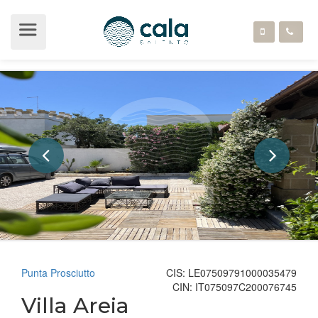
Punta Prosciutto
CIS: LE07509791000035479
CIN: IT075097C200076745
Villa Areia