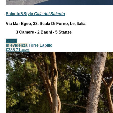
Salento&Style
Cala del Salento
Via Mar Egeo, 33, Scala Di Furno, Le, Italia
3
Camere -
2
Bagni -
5
Stanze
Scopri
In evidenza
Torre Lapillo
€385,71
/notte