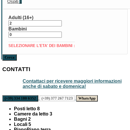
Ospiti
1
Adulti (16+)
Bambini
SELEZIONARE L'ETA' DEI BAMBINI :
Cerca
CONTATTI
Contattaci per ricevere maggiori informazioni
anche di sabato e domenica!
(+39) 334 180 6352
(+39) 377 267 7123
WhatsApp
Posti letto
8
Camere da letto
3
Bagni
2
Locali
5
Piano
Piano terra