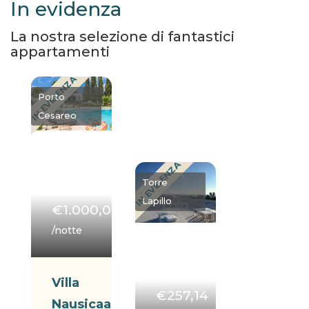
In evidenza
La nostra selezione di fantastici
appartamenti
IN EVIDENZA
Porto
Cesareo
IN EVIDENZA
Torre
Lapillo
€1.000,00
/notte
Villa
€257,14
Nausicaa