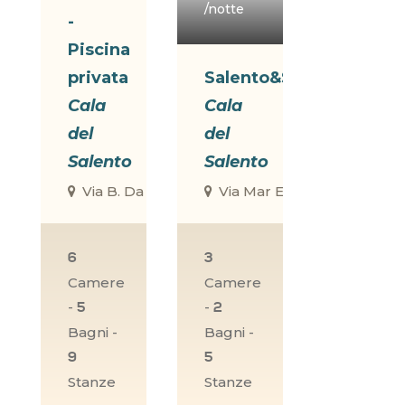
/notte
-
Piscina
privata
Salento&Style
Cala
Cala
del
del
Salento
Salento
Via B. Da Ravenna, 6/8, Il Poggio, Porto Cesareo
Via Mar Egeo, 33, Scala Di F
6
3
Camere
Camere
-
-
5
2
Bagni -
Bagni -
9
5
Stanze
Stanze