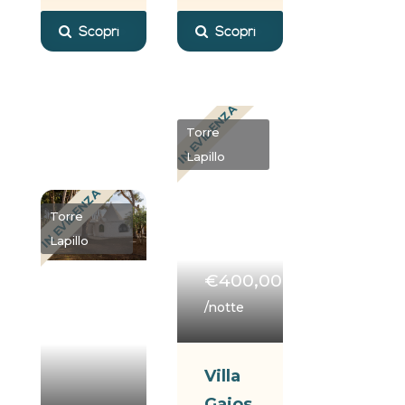
Scopri
Scopri
IN EVIDENZA
Torre
Lapillo
IN EVIDENZA
Torre
Lapillo
€400,00
/notte
Villa
Gaios