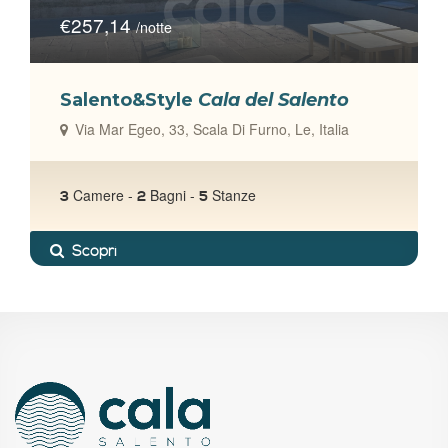
€257,14
/notte
Salento&Style
Cala del Salento
Via Mar Egeo, 33, Scala Di Furno, Le, Italia
talia
Camere -
Bagni -
Stanze
3
2
5
Scopri