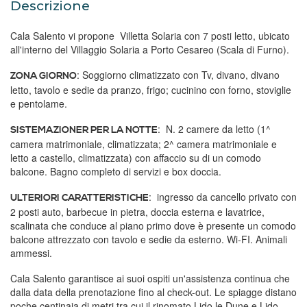
Descrizione
Cala Salento vi propone Villetta Solaria con 7 posti letto, ubicato
all'interno del Villaggio Solaria a Porto Cesareo (Scala di Furno).
: Soggiorno climatizzato con Tv, divano, divano
ZONA GIORNO
letto, tavolo e sedie da pranzo, frigo; cucinino con forno, stoviglie
e pentolame.
: N. 2 camere da letto (1^
SISTEMAZIONER PER LA NOTTE
camera matrimoniale, climatizzata; 2^ camera matrimoniale e
letto a castello, climatizzata) con affaccio su di un comodo
balcone. Bagno completo di servizi e box doccia.
: ingresso da cancello privato con
ULTERIORI CARATTERISTICHE
2 posti auto, barbecue in pietra, doccia esterna e lavatrice,
scalinata che conduce al piano primo dove è presente un comodo
balcone attrezzato con tavolo e sedie da esterno. Wi-FI. Animali
ammessi.
Cala Salento garantisce ai suoi ospiti un'assistenza continua che
dalla data della prenotazione fino al check-out. Le spiagge distano
poche centinaia di metri tra cui il rinomato Lido le Dune e Lido