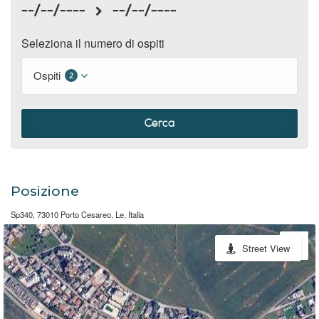
--/--/----
--/--/----
Seleziona il numero di ospiti
Ospiti
2
Cerca
Posizione
Sp340, 73010 Porto Cesareo, Le, Italia
Street View