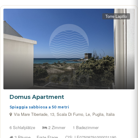
Torre Lapillo
Domus Apartment
Spiaggia sabbiosa a 50 metri
Via Mare Tiberiade, 13, Scala Di Furno, Le, Puglia, Italia
6 Schlafplätze
2 Zimmer
1 Badezimmer
3 Räume
Erste Etage
CIS: LE07509791000031190