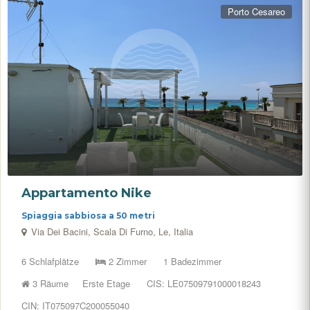
Porto Cesareo
Appartamento Nike
Spiaggia sabbiosa a 50 metri
Via Dei Bacini, Scala Di Furno, Le, Italia
6 Schlafplätze
2 Zimmer
1 Badezimmer
3 Räume
Erste Etage
CIS: LE07509791000018243
CIN: IT075097C200055040