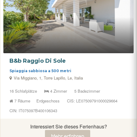
B&b Raggio Di Sole
Spiaggia sabbiosa a 500 metri
Via Miggiano, 1, Torre Lapillo, Le, Italia
16 Schlafplätze
4 Zimmer
5 Badezimmer
7 Räume
Erdgeschoss
CIS: LE07509791000029664
CIN: IT075097B400106343
Interessiert Sie dieses Ferienhaus?
Mehr erfahren