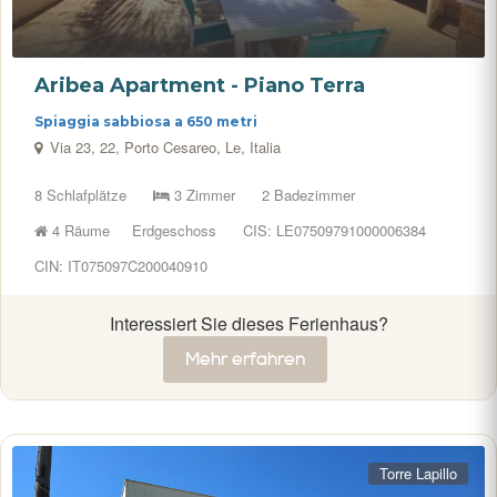
Aribea Apartment - Piano Terra
Spiaggia sabbiosa a 650 metri
Via 23, 22, Porto Cesareo, Le, Italia
8 Schlafplätze
3 Zimmer
2 Badezimmer
4 Räume
Erdgeschoss
CIS: LE07509791000006384
CIN: IT075097C200040910
Interessiert Sie dieses Ferienhaus?
Mehr erfahren
Torre Lapillo