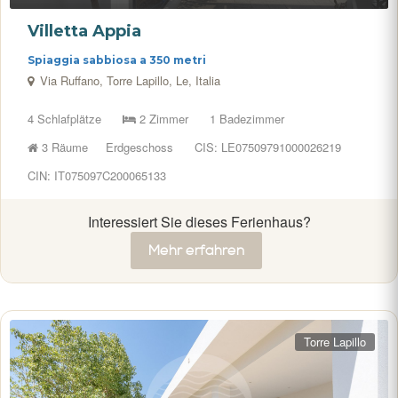
Villetta Appia
Spiaggia sabbiosa a 350 metri
Via Ruffano, Torre Lapillo, Le, Italia
4 Schlafplätze
2 Zimmer
1 Badezimmer
3 Räume
Erdgeschoss
CIS: LE07509791000026219
CIN: IT075097C200065133
Interessiert Sie dieses Ferienhaus?
Mehr erfahren
Torre Lapillo