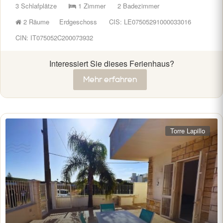
3 Schlafplätze
1 Zimmer
2 Badezimmer
2 Räume
Erdgeschoss
CIS: LE07505291000033016
CIN: IT075052C200073932
Interessiert Sie dieses Ferienhaus?
Mehr erfahren
Torre Lapillo