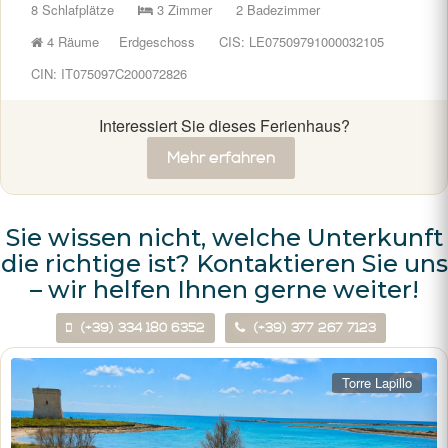
8 Schlafplätze
3 Zimmer
2 Badezimmer
4 Räume
Erdgeschoss
CIS: LE07509791000032105
CIN: IT075097C200072826
Interessiert Sie dieses Ferienhaus?
Mehr erfahren
Sie wissen nicht, welche Unterkunft
die richtige ist? Kontaktieren Sie uns
– wir helfen Ihnen gerne weiter!
(+39) 334 180 6352
(+39) 377 267 7123
Torre Lapillo