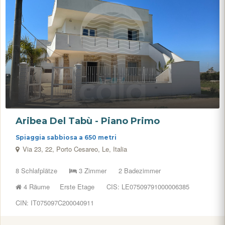
Aribea Del Tabù - Piano Primo
Spiaggia sabbiosa a 650 metri
Via 23, 22, Porto Cesareo, Le, Italia
8 Schlafplätze
3 Zimmer
2 Badezimmer
4 Räume
Erste Etage
CIS: LE07509791000006385
CIN: IT075097C200040911