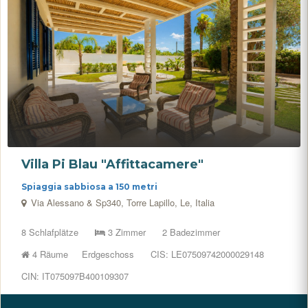
Villa Pi Blau "Affittacamere"
Spiaggia sabbiosa a 150 metri
Via Alessano & Sp340, Torre Lapillo, Le, Italia
8 Schlafplätze
3 Zimmer
2 Badezimmer
4 Räume
Erdgeschoss
CIS: LE07509742000029148
CIN: IT075097B400109307