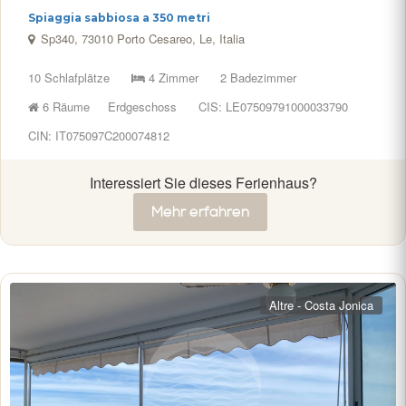
Spiaggia sabbiosa a 350 metri
Sp340, 73010 Porto Cesareo, Le, Italia
10 Schlafplätze
4 Zimmer
2 Badezimmer
6 Räume
Erdgeschoss
CIS: LE07509791000033790
CIN: IT075097C200074812
Interessiert Sie dieses Ferienhaus?
Mehr erfahren
Altre - Costa Jonica