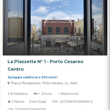
La Piazzetta N° 1 - Porto Cesareo
Centro
Spiaggia sabbiosa a 300 metri
Piazza Risorgimento, Porto Cesareo, Le, Italia
4 Schlafplätze
1 Zimmer
1 Badezimmer
2 Räume
Erste Etage
CIS: LE07509791000036612
CIN: IT075097C200078225