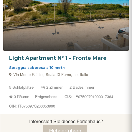
Light Apartment N° 1 - Fronte Mare
Spiaggia sabbiosa a 10 metri
Via Monte Rainier, Scala Di Furno, Le, Italia
5 Schlafplätze
2 Zimmer
2 Badezimmer
3 Räume
Erdgeschoss
CIS: LE07509791000017364
CIN: IT075097C200053990
Interessiert Sie dieses Ferienhaus?
Mehr erfahren