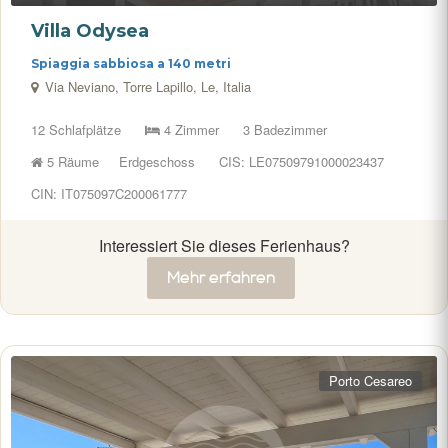
Villa Odysea
Spiaggia sabbiosa a 140 metri
Via Neviano, Torre Lapillo, Le, Italia
12 Schlafplätze
4 Zimmer
3 Badezimmer
5 Räume
Erdgeschoss
CIS: LE07509791000023437
CIN: IT075097C200061777
Interessiert Sie dieses Ferienhaus?
Mehr erfahren
Porto Cesareo