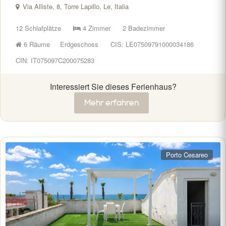
Via Alliste, 8, Torre Lapillo, Le, Italia
12 Schlafplätze
4 Zimmer
2 Badezimmer
6 Räume
Erdgeschoss
CIS: LE07509791000034186
CIN: IT075097C200075283
Interessiert Sie dieses Ferienhaus?
Mehr erfahren
Porto Cesareo