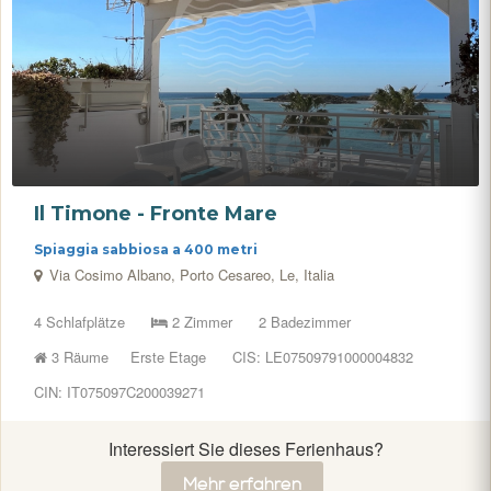
Il Timone - Fronte Mare
Spiaggia sabbiosa a 400 metri
Via Cosimo Albano, Porto Cesareo, Le, Italia
4 Schlafplätze
2 Zimmer
2 Badezimmer
3 Räume
Erste Etage
CIS: LE07509791000004832
CIN: IT075097C200039271
Interessiert Sie dieses Ferienhaus?
Mehr erfahren