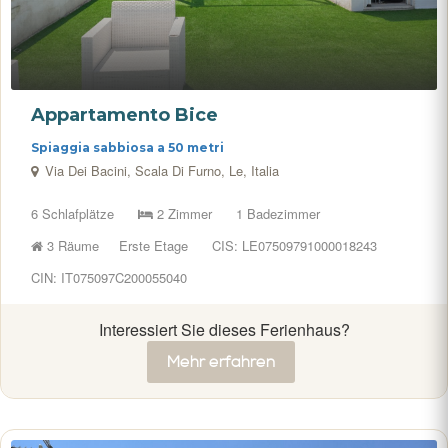
Appartamento Bice
Spiaggia sabbiosa a 50 metri
Via Dei Bacini, Scala Di Furno, Le, Italia
6 Schlafplätze
2 Zimmer
1 Badezimmer
3 Räume
Erste Etage
CIS: LE07509791000018243
CIN: IT075097C200055040
Interessiert Sie dieses Ferienhaus?
Mehr erfahren