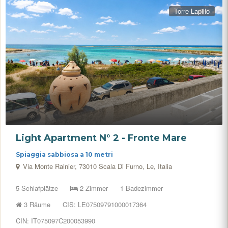
Torre Lapillo
Light Apartment N° 2 - Fronte Mare
Spiaggia sabbiosa a 10 metri
Via Monte Rainier, 73010 Scala Di Furno, Le, Italia
5 Schlafplätze
2 Zimmer
1 Badezimmer
3 Räume
CIS: LE07509791000017364
CIN: IT075097C200053990