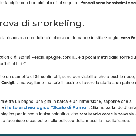
le famiglie con bambini piccoli al seguito:
i fondali sono bassissimi e s
rova di snorkeling!
 la risposta a una delle più classiche domande in stile Google:
cosa fa
colori e di storia!
Peschi, spugne, coralli… e a pochi metri dalla torre q
bili al II d.C.
e un diametro di 85 centimetri, sono ben visibili anche a occhio nudo,
… ma vogliamo mettere il fascino di avere la storia a un palmo 
 Conigli
urale tra un bagno, una gita in barca e un’immersione, sappiate che a
nte
. Stiamo parlando di un’
il sito archeologico “Scalo di Furno”
ologico per la costa ionica salentina, che
testimonia come la zona sia 
 tutto racchiuso e custodito nella bellezza della macchia mediterranea.