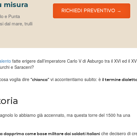
u misura
RICHIEDI PREVENTIVO →
llo e Punta
i dal mare, trulli
alento
fatte erigere dall’imperatore Carlo V di Asburgo tra il XVI ed il XV
 Turchi e Saraceni?
cosa voglia dire
vi accontentiamo subito: è
“chianca”
il termine dialett
toria
o spagnolo lo abbiamo già accennato, ma questa torre del 1500 ha una
che decisero di cr
a dapprima come base militare dai soldati italiani