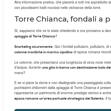
Atra informazione pratica, che piacerà a tutti ma soprattutto al
con piccolissimi tratti rocciosi nelle vicinanze della torre.
Torre Chianca, fondali a p
Sì, sappiamo che ve lo state chiedendo e ora proviamo a dare
?
spiaggia di Torre Chianca
. Qui i fondali pullulano, pullulano, di 
Snorkeling sicuramente
di epoca romana riconduci
colonne moniliche in marmo cipollino
Le colonne, che presentano una lunghezza di circa nove metri 
d’acqua, durante
una gita in barca con destinazione Isola dei
mano?
E se vi piace la storia e non disdegnate una passeggiata cult
pochissimi chilometri dalla spiaggia di Torre Chianca è prese
rappresenta un patrimonio di enorme prestigio storico e arche
. Il
epoca romana un’area portuale strategica del Salento