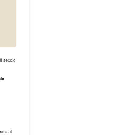
II secolo
ale
eare al