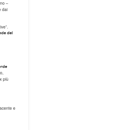
ano –
e dai
ive”.
sede del
erde
o,
x più
iacente e