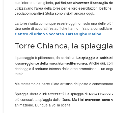
suo interno un’artiglieria,
poi finì per diventare il bersaglio d
utilizzavano l’area della torre per le loro esercitazioni belli
cacciabombardieri Stuka sono visibili ancora oggi…
La torre risulta comunque essere oggi non solo una delle più i
Una serie di accurati restauri che hanno mirato a consolidare s
.
Centro di Primo Soccorso Tartarughe Marine
Torre Chianca, la spiaggia
Il paesaggio è pittoresco, da cartolina.
La spiaggia di sabbia 
. Anche qui, com
lussureggiante della macchia mediterranea
riecheggia il profumo intenso delle erbe aromatiche… un angolo
totale.
Ma mettiamo da parte il lato artistico del posto e concentriamo
Spiaggia libera o lidi attrezzati? La spiaggia di
Torre Chianca è
più conosciuta spiaggia delle Dune. Ma
i lidi attrezzati sono
animazione. Dunque a voi la scelta.