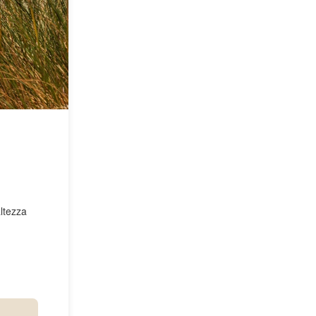
a
altezza