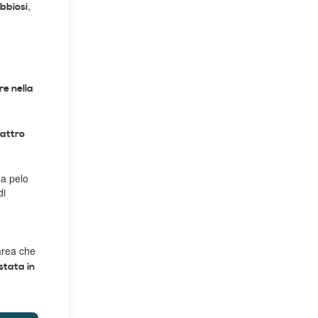
,
abbiosi
re nella
uattro
 a pelo
di
area che
stata in