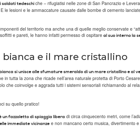
che – rifugiatisi nelle zone di San Pancrazio e Lever
ei soldati tedeschi
che. E le lesioni e le ammaccature causate dalle bombe di cemento lanciat
mponenti del territorio ma anche una di quelle meglio conservate e “att
offitti e pareti, le hanno infatti permesso di ospitare
al suo interno la 
 bianca e il mare cristallino
bianca si unisce alle sfumature smeraldo di un mare cristallino e al v
e in tutta la zona che ricade nell’area naturale protetta di Porto Cesare
 che coinvolge e aggrada tutti i sistemi sensoriali richiamando al rela
ci su quello pratico!
di circa cinquecento metri, come l’ad
 un fazzoletto di spiaggia libera
e non mancano certo musica, divertimento e
 nelle immediate vicinanze